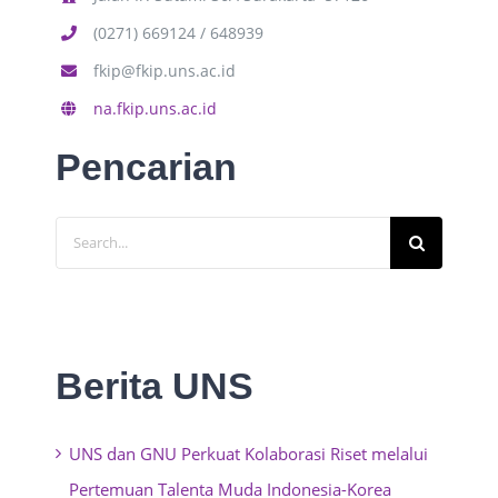
(0271) 669124 / 648939
fkip@fkip.uns.ac.id
na.fkip.uns.ac.id
Pencarian
Search
for:
Berita UNS
UNS dan GNU Perkuat Kolaborasi Riset melalui
Pertemuan Talenta Muda Indonesia-Korea