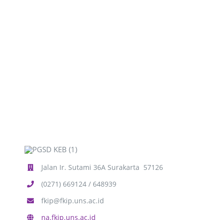
PROFIL LULUSAN
MBKM
MAHASISWA
RISET
CAPAIAN PEMBELAJARAN LULUSAN
SURVEY
PENGUMUMAN
RESEARCH GROUP
KERJASAMA
AKREDITASI
LAYANAN ADMINISTRASI
PUBLIKASI
ALUMNI
STRUKTUR ORGANISASI
FASILITAS
JURNAL
INTERNASIONAL
KUMPULAN SK
KONFERENSI
NASIONAL
Jalan Ir. Sutami 36A Surakarta 57126
(0271) 669124 / 648939
fkip@fkip.uns.ac.id
na.fkip.uns.ac.id