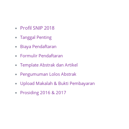
GRADUATE PROFILE
MBKM
STUDENT
RESEARCH
Profil SNIP 2018
GRADUATE LEARNING ACHIEVEMENTS
SURVEY
ANNOUNCEMENT
RESEARCH GROUP
COOPERATION
Tanggal Penting
Biaya Pendaftaran
ACCREDITATION
ADMINISTRATIVE SERVICES
PUBLICATION
ALUMNI
Formulir Pendaftaran
Template Abstrak dan Artikel
ORGANIZATIONAL STRUCTURE
FACILITY
JOURNAL
INTERNATIONAL
Pengumuman Lolos Abstrak
Upload Makalah & Bukti Pembayaran
Prosiding 2016 & 2017
SK COLLECTION
CONFERENCE
NATIONAL