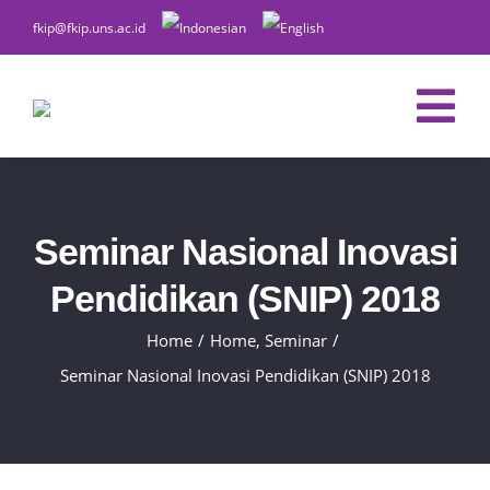
Skip
fkip@fkip.uns.ac.id
to
content
Tog
Nav
HOME
Seminar Nasional Inovasi
ABOUT
Pendidikan (SNIP) 2018
STUDY PROFILE
STAFF
Home
/
Home
,
Seminar
/
Seminar Nasional Inovasi Pendidikan (SNIP) 2018
VISION AND OBJECTIVES
LECTURER STAFF
ACADEMIC
HISTORY
STUDY PROGRAM STAFF
CURRICULUM
STUDENT